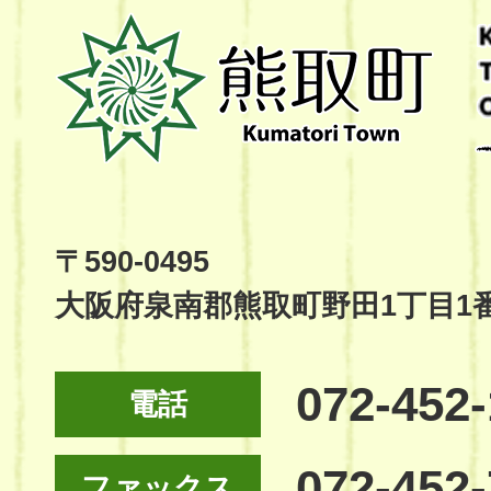
熊
取
町
Kumatori
Town
Official
Site
〒590-0495
大阪府泉南郡熊取町野田1丁目1
072-452
電話
072-452
ファックス