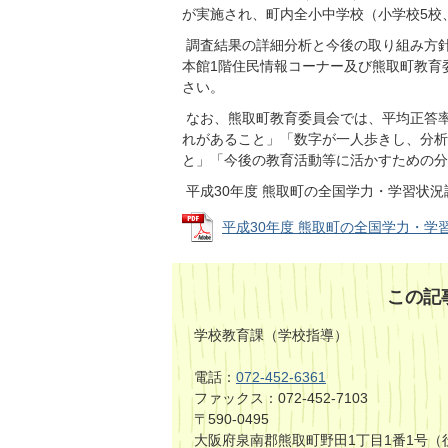
が実施され、町内全小中学校（小学校5校
調査結果の詳細分析と今後の取り組み方針
本館1階住民情報コーナー及び熊取町教育
さい。
なお、熊取町教育委員会では、平均正答
れがあること」「数字が一人歩きし、分析
と」「今後の教育活動等に活かすための分
平成30年度 熊取町の全国学力・学習状
平成30年度 熊取町の全国学力・学習状
この記
学校教育課（学校指導）
電話：
072-452-6361
ファックス：072-452-7103
〒590-0495
大阪府泉南郡熊取町野田1丁目1番1号（