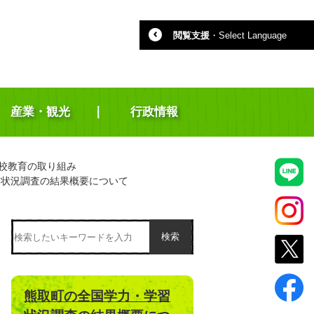
閲覧支援
・
Select Language
産業・観光
行政情報
校教育の取り組み
習状況調査の結果概要について
検索
熊取町の全国学力・学習