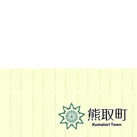
熊
取
町
Kumatori
Town
Official
Site