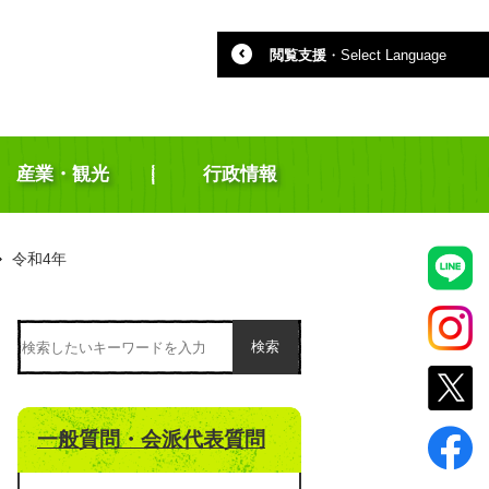
閲覧支援
・
Select Language
産業・観光
行政情報
令和4年
検索
一般質問・会派代表質問