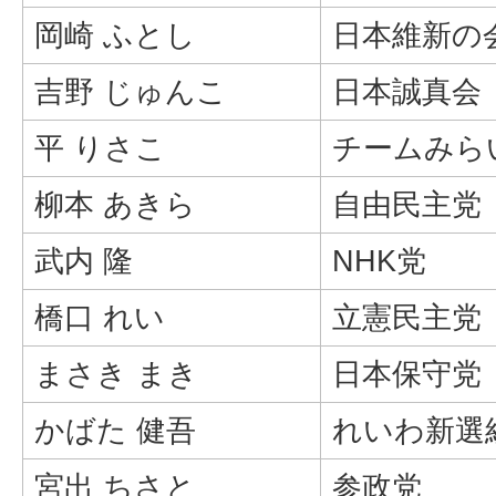
岡崎 ふとし
日本維新の
吉野 じゅんこ
日本誠真会
平 りさこ
チームみら
柳本 あきら
自由民主党
武内 隆
NHK党
橋口 れい
立憲民主党
まさき まき
日本保守党
かばた 健吾
れいわ新選
宮出 ちさと
参政党