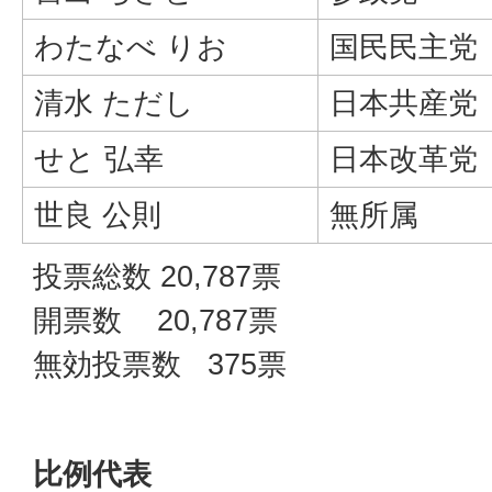
わたなべ りお
国民民主党
清水 ただし
日本共産党
せと 弘幸
日本改革党
世良 公則
無所属
投票総数 20,787票
開票数 20,787票
無効投票数 375票
比例代表