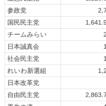
参政党
2,
国民民主党
1,641.
チームみらい
日本誠真会
社会民主党
れいわ新選組
1,
日本改革党
自由民主党
2,863.