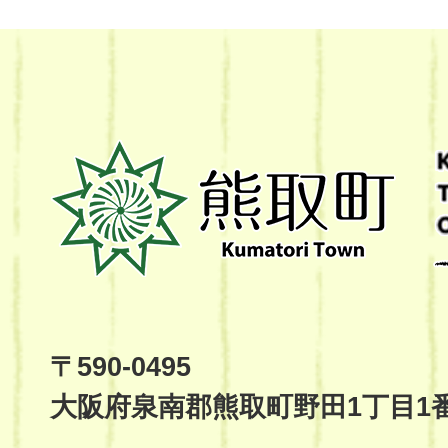
熊
取
町
Kumatori
Town
Official
Site
〒590-0495
大阪府泉南郡熊取町野田1丁目1