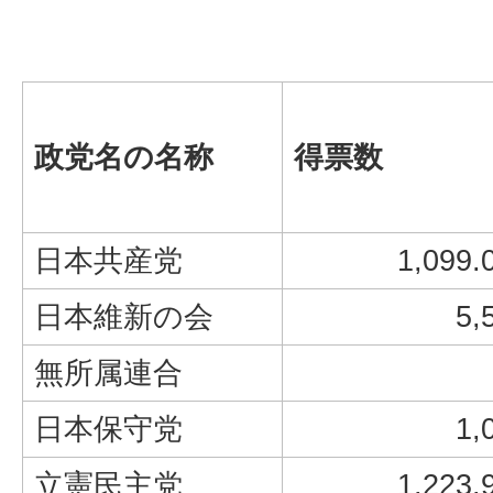
政党名の名称
得票数
日本共産党
1,099.
日本維新の会
5,
無所属連合
日本保守党
1,
立憲民主党
1,223.