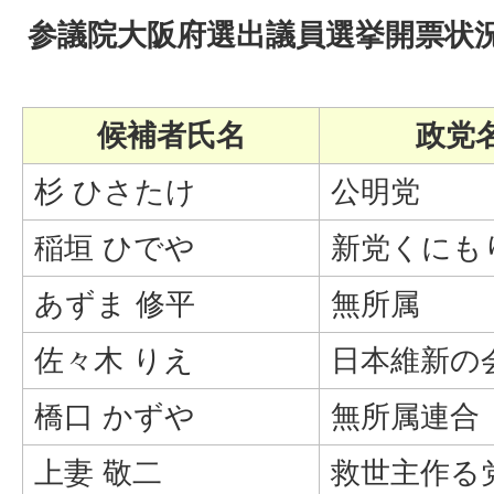
参議院大阪府選出議員選挙開票状
候補者氏名
政党
杉 ひさたけ
公明党
稲垣 ひでや
新党くにも
あずま 修平
無所属
佐々木 りえ
日本維新の
橋口 かずや
無所属連合
上妻 敬二
救世主作る