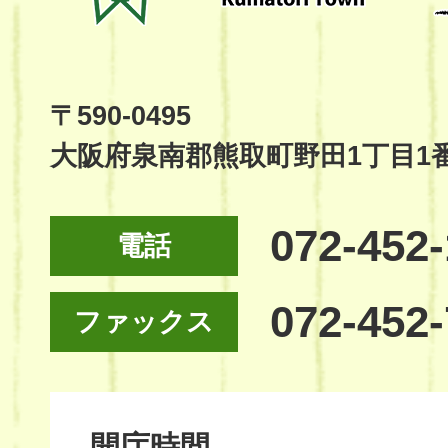
Kumatori
Town
Official
Site
〒590-0495
大阪府泉南郡熊取町野田1丁目1
072-452
電話
072-452
ファックス
開庁時間