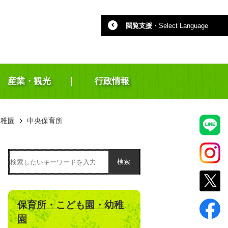
閲覧支援
・
Select Language
産業・観光
行政情報
幼稚園
中央保育所
検索
保育所・こども園・幼稚
園