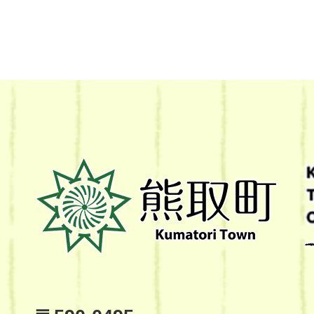
熊
取
町
Kumatori
Town
Official
Site