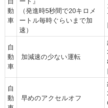
自
ート』
動
（発進時5秒間で20キロメ
車
ートル毎時ぐらいまで加
速）
自
動
加減速の少ない運転
車
自
動
早めのアクセルオフ
車