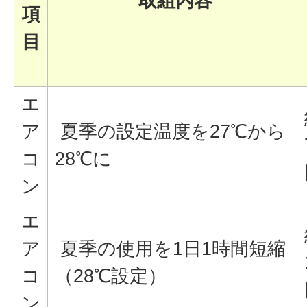
取組内容
項
目
エ
ア
夏季の設定温度を27℃から
コ
28℃に
ン
エ
ア
夏季の使用を1日1時間短縮
コ
（28℃設定）
ン