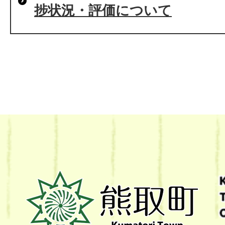
捗状況・評価について
熊
取
町