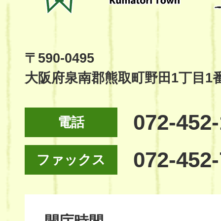
Kumatori
Town
Official
Site
〒590-0495
大阪府泉南郡熊取町野田1丁目1
072-452
電話
072-452
ファックス