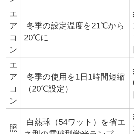
エ
ア
冬季の設定温度を21℃から
コ
20℃に
ン
エ
ア
冬季の使用を1日1時間短縮
コ
（20℃設定）
ン
白熱球（54ワット）を省エ
照
ネ型の電球型蛍光ランプ