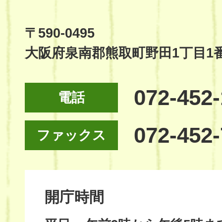
Official
Site
〒590-0495
大阪府泉南郡熊取町野田1丁目1
072-452
電話
072-452
ファックス
開庁時間