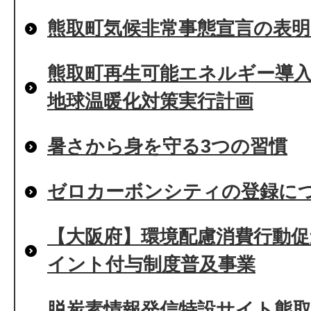
熊取町気候非常事態宣言の表
熊取町再生可能エネルギー導入
地球温暖化対策実行計画
暑さから身を守る3つの習慣
ゼロカーボンシティの登録に
【大阪府】環境配慮消費行動
イント付与制度普及事業
脱炭素情報発信特設サイト熊取