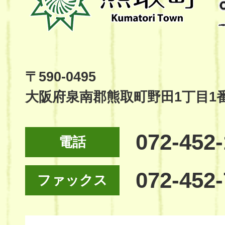
町
Kumatori
Town
Official
Site
〒590-0495
大阪府泉南郡熊取町野田1丁目1
072-452
電話
072-452
ファックス