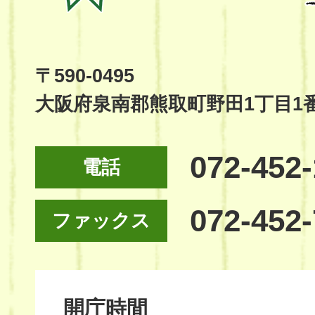
Kumatori
Town
Official
Site
〒590-0495
大阪府泉南郡熊取町野田1丁目1
072-452
電話
072-452
ファックス
開庁時間