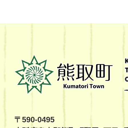
熊
取
町
Kumatori
Town
Official
Site
〒590-0495