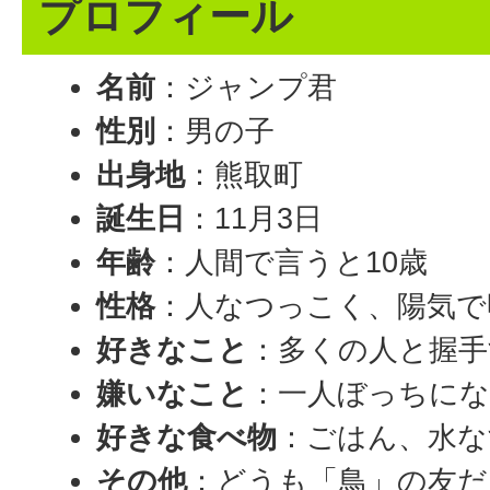
プロフィール
名前
：ジャンプ君
性別
：男の子
出身地
：熊取町
誕生日
：11月3日
年齢
：人間で言うと10歳
性格
：人なつっこく、陽気で
好きなこと
：多くの人と握手
嫌いなこと
：一人ぼっちに
好きな食べ物
：ごはん、水な
その他
：どうも「鳥」の友だ