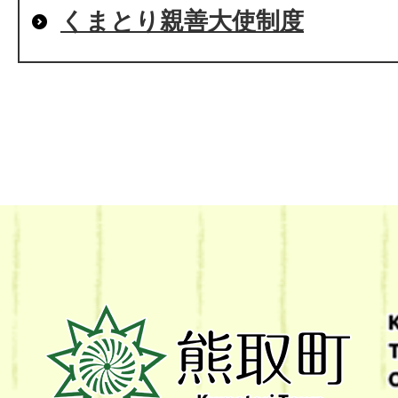
くまとり親善大使制度
熊
取
町