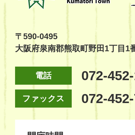
Kumatori
Town
Official
Site
〒590-0495
大阪府泉南郡熊取町野田1丁目1
072-452
電話
072-452
ファックス