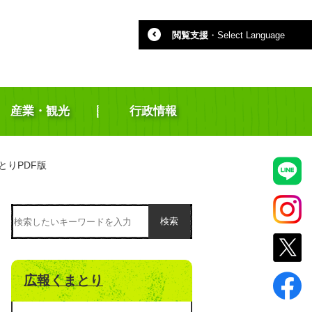
閲覧支援
・
Select Language
産業・観光
行政情報
とりPDF版
検索
広報くまとり