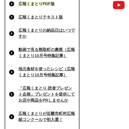
広報くまとりPDF版
広報くまとりテキスト版
広報くまとりの納品日はいつで
すか
動画で見る熊取町の農業（広報
くまとり10月号特集記事）
地元食材を使ったレシピ（広報
くまとり10月号特集記事）
「広報くまとり 読者プレゼン
ト企画」プレゼントを提供して
お店や商品をPRしませんか
広報くまとりが近畿市町村広報
紙コンクールで初入選！