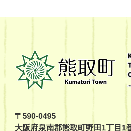
熊
取
町
Kumatori
Town
Official
Site
〒590-0495
大阪府泉南郡熊取町野田1丁目1