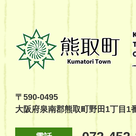
熊
取
町
Kumatori
Town
Official
Site
〒590-0495
大阪府泉南郡熊取町野田1丁目1