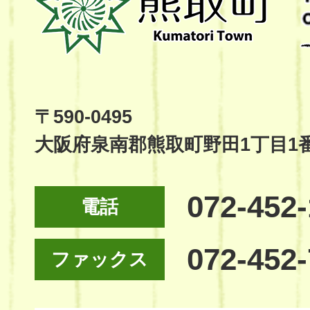
町
Kumatori
Town
Official
Site
〒590-0495
大阪府泉南郡熊取町野田1丁目1
072-452
電話
072-452
ファックス