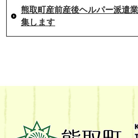
熊取町産前産後ヘルパー派遣
集します
熊
取