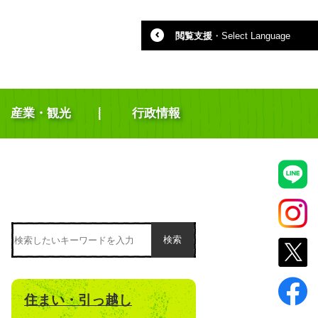
閲覧支援
・
Select Language
産業・観光
行政情報
検索
住まい・引っ越し