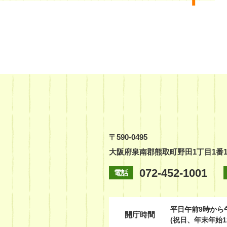
〒590-0495
大阪府泉南郡熊取町野田1丁目1番
072-452-1001
電話
平日
午前9時から
開庁時間
(祝日、年末年始1