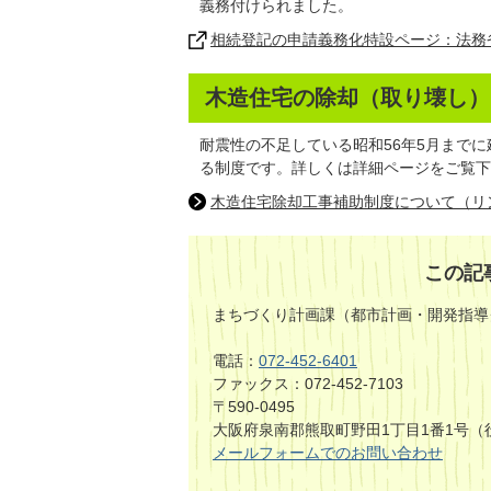
義務付けられました。
相続登記の申請義務化特設ページ：法務
木造住宅の除却（取り壊し）
耐震性の不足している昭和56年5月まで
る制度です。詳しくは詳細ページをご覧下
木造住宅除却工事補助制度について（リ
この記
まちづくり計画課（都市計画・開発指導
電話：
072-452-6401
ファックス：072-452-7103
〒590-0495
大阪府泉南郡熊取町野田1丁目1番1号（
メールフォームでのお問い合わせ