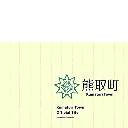
熊
取
町
Kumatori
Town
Official
Site