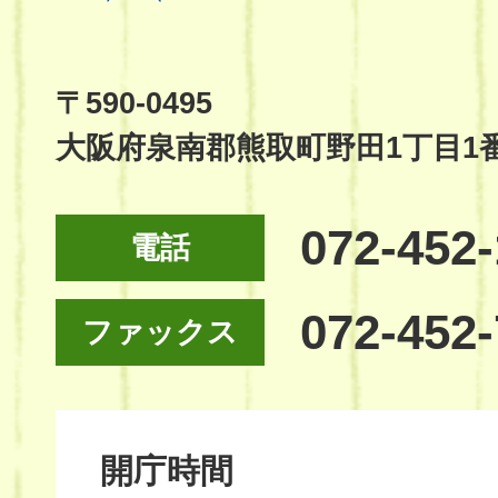
Town
Official
Site
〒590-0495
大阪府泉南郡熊取町野田1丁目1
072-452
電話
072-452
ファックス
開庁時間