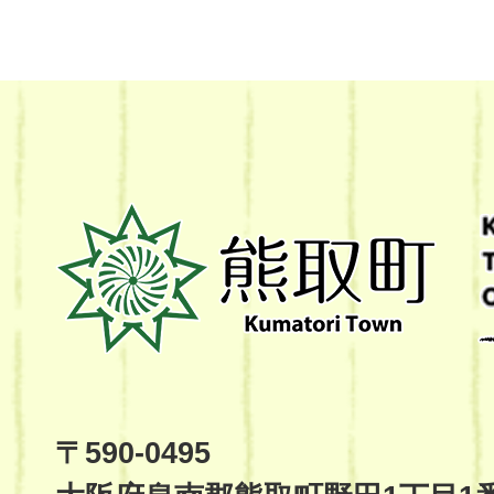
熊
取
町
Kumatori
Town
Official
Site
〒590-0495