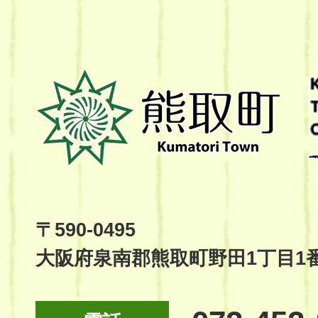
熊
取
町
Kumatori
Town
Official
Site
〒590-0495
大阪府泉南郡熊取町野田1丁目1