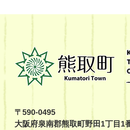
熊
取
町
Kumatori
Town
Official
Site
〒590-0495
大阪府泉南郡熊取町野田1丁目1