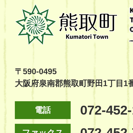
熊
取
町
Kumatori
Town
Official
Site
〒590-0495
大阪府泉南郡熊取町野田1丁目1
072-452
電話
072-452
ファックス