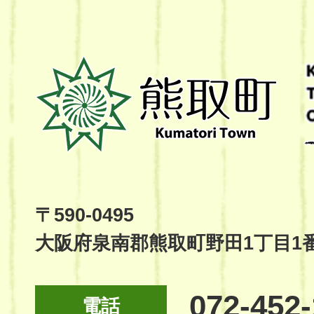
熊
取
町
Kumatori
Town
Official
Site
〒590-0495
大阪府泉南郡熊取町野田1丁目1
072-452
電話