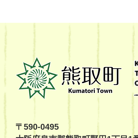
熊
取
町
Kumatori
Town
Official
Site
〒590-0495