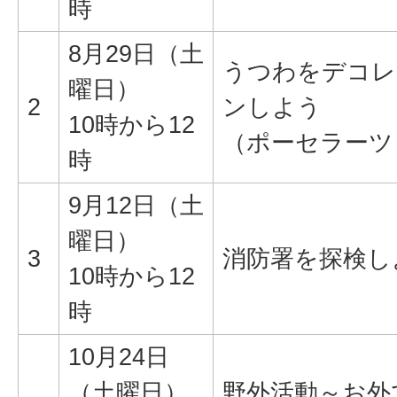
時
8月29日（土
うつわをデコレ
曜日）
2
ンしよう
10時から12
（ポーセラーツ
時
9月12日（土
曜日）
3
消防署を探検し
10時から12
時
10月24日
（土曜日）
野外活動～お外