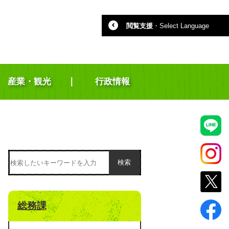
閲覧支援
・
Select Language
産業・観光
行政情報
検索
総務課