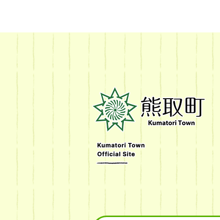
熊
取
町
Kumatori
Town
Official
Site