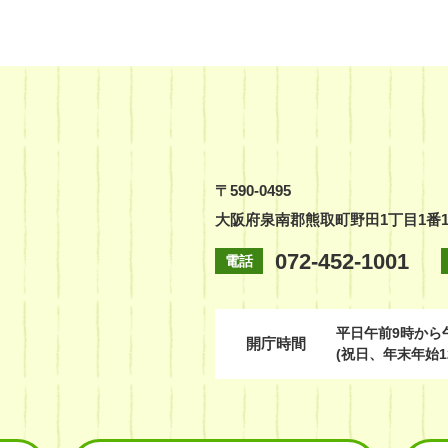
〒590-0495
大阪府泉南郡熊取町野田1丁目1番
072-452-1001
電話
平日
午前9時から
開庁時間
(祝日、年末年始1