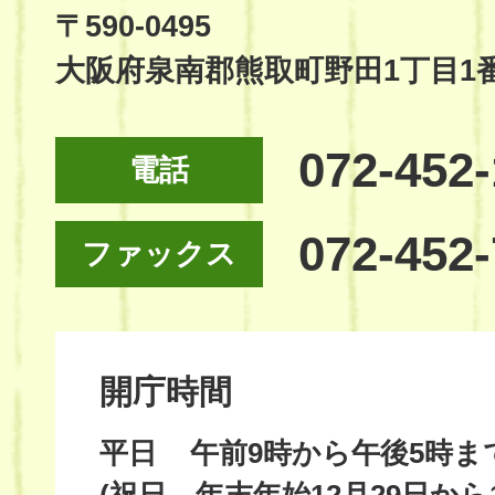
Site
〒590-0495
大阪府泉南郡熊取町野田1丁目1
072-452
電話
072-452
ファックス
開庁時間
平日
午前9時から午後5時ま