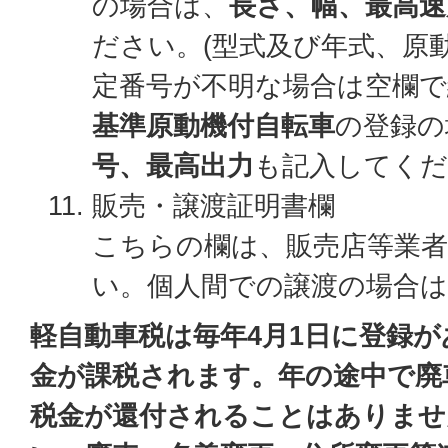
の場合は、
長さ、幅、最高速
ださい。(型式及び年式、原
定番号が不明な場合は空欄で
基準原動機付自転車
の登録の
号、最高出力
も記入してくだ
販売・譲渡証明書欄
こちらの欄は、販売店等業
い。個人間での譲渡の場合は
軽自動車税は毎年4月1日に登録
金が課税されます。年の途中で廃
税金が還付されることはありませ