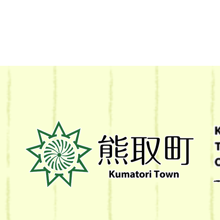
熊
取
町
Kumatori
Town
Official