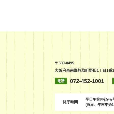
〒590-0495
大阪府泉南郡熊取町野田1丁目1番
072-452-1001
電話
平日
午前9時から
開庁時間
(祝日、年末年始1