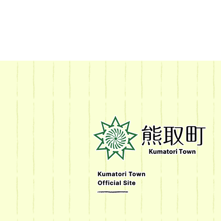
熊
取
町
Kumatori
Town
Official
Site