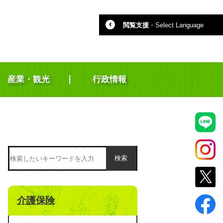
閲覧支援
・
Select Language
産業・観光
行政情報
検索
介護保険