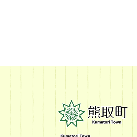
熊
取
町
Kumatori
Town
Official
Site