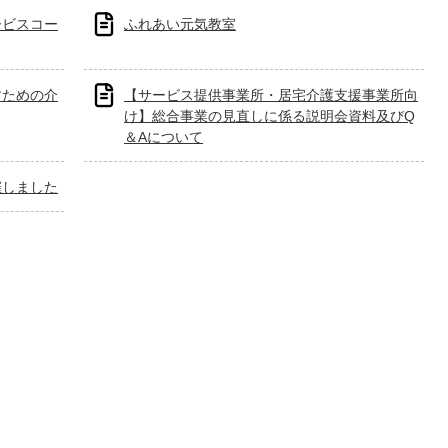
ービスコー
ふれあい元気教室
すための介
【サービス提供事業所・居宅介護支援事業所向
け】総合事業の見直しに係る説明会資料及びQ
＆Aについて
催しました