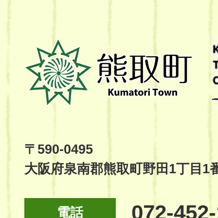
熊
取
町
Kumatori
Town
Official
Site
〒590-0495
大阪府泉南郡熊取町野田1丁目1
072-452
電話