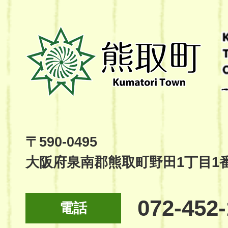
熊
取
町
Kumatori
Town
Official
Site
〒590-0495
大阪府泉南郡熊取町野田1丁目1
072-452
電話