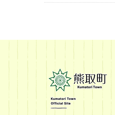
熊
取
町
Kumatori
Town
Official
Site