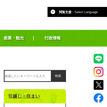
閲覧支援
・
Select Language
産業・観光
行政情報
検索
引越し・住まい