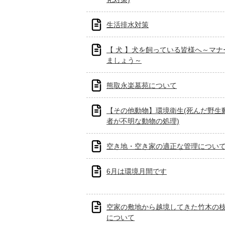
生活排水対策
【 犬 】犬を飼っている皆様へ～マナ
ましょう～
熊取永楽墓苑について
【その他動物】環境衛生(死んだ野生
者が不明な動物の処理)
空き地・空き家の適正な管理につい
6月は環境月間です
空家の敷地から越境してきた竹木の
について