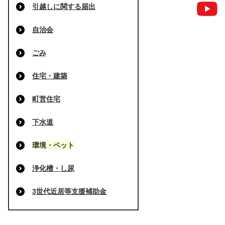
引越しに関する届出
自治会
ごみ
住宅・建築
町営住宅
下水道
環境・ペット
浄化槽・し尿
3世代近居等支援補助金