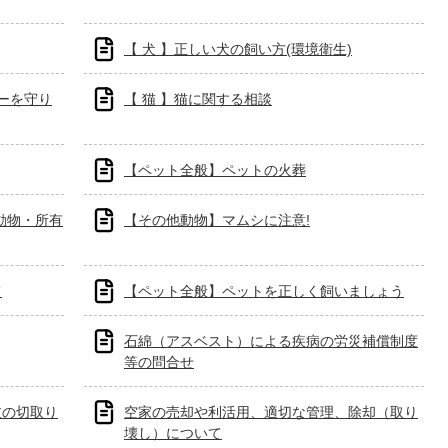
【 犬 】正しい犬の飼い方(環境衛生)
ーを守り
【 猫 】猫に関する相談
【ペット全般】ペットの火葬
動物・所有
【その他動物】マムシに注意!
て
【ペット全般】ペットを正しく飼いましょう
石綿（アスベスト）による疾病の労災補償制度
等の問合せ
枝の切取り
空家の売却や利活用、適切な管理、除却（取り
壊し）について