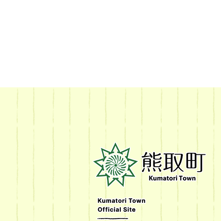
熊
取
町
Kumatori
Town
Official
Site