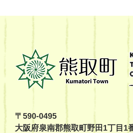
熊
取
町
Kumatori
Town
Official
Site
〒590-0495
大阪府泉南郡熊取町野田1丁目1