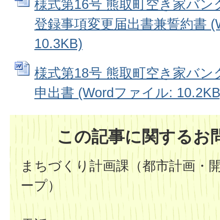
様式第16号 熊取町空き家バ
登録事項変更届出書兼誓約書 (W
10.3KB)
様式第18号 熊取町空き家バ
申出書 (Wordファイル: 10.2KB
この記事に関するお
まちづくり計画課（都市計画・
ープ）