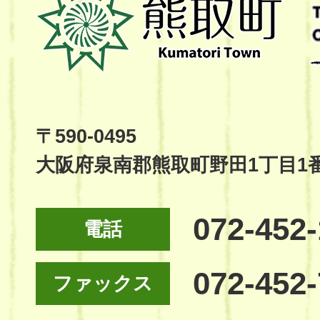
取
町
Kumatori
Town
Official
Site
〒590-0495
大阪府泉南郡熊取町野田1丁目1
072-452
電話
072-452
ファックス