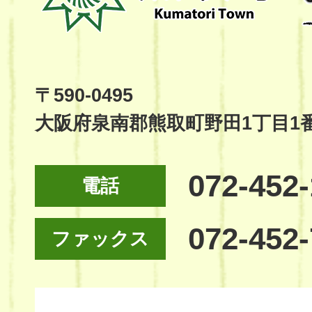
Kumatori
Town
Official
Site
〒590-0495
大阪府泉南郡熊取町野田1丁目1
072-452
電話
072-452
ファックス