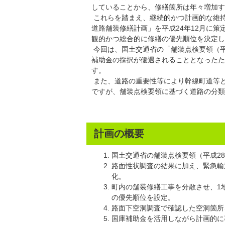
していることから、修繕箇所は年々増加す
これらを踏まえ、継続的かつ計画的な維
道路舗装修繕計画」を平成24年12月に
観的かつ総合的に修繕の優先順位を決定し
今回は、国土交通省の「舗装点検要領（平
補助金の採択が優遇されることとなったた
す。
また、道路の重要性等により幹線町道等
ですが、舗装点検要領に基づく道路の分類
計画の概要
国土交通省の舗装点検要領（平成2
路面性状調査の結果に加え、緊急輸
化。
町内の舗装修繕工事を分散させ、1
の優先順位を設定。
路面下空洞調査で確認した空洞箇所
国庫補助金を活用しながら計画的に