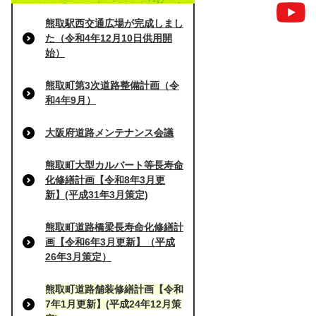
熊取駅西交通広場が完成しまし
た（令和4年12月10日供用開
始）
熊取町第3次道路整備計画（令
和4年9月）
大阪府道路メンテナンス会議
熊取町大型カルバート等長寿命
化修繕計画【令和8年3月更
新】(平成31年3月策定)
熊取町道路橋梁長寿命化修繕計
画【令和6年3月更新】（平成
26年3月策定）
熊取町道路舗装修繕計画【令和
7年1月更新】(平成24年12月策