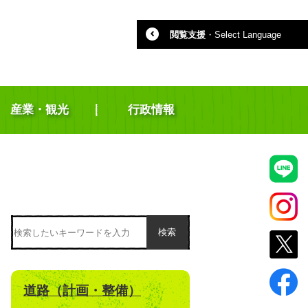
閲覧支援
・
Select Language
産業・観光
行政情報
検索
道路（計画・整備）