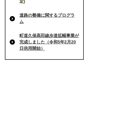
定)
道路の整備に関するプログラ
ム
町道久保高田線歩道拡幅事業が
完成しました（令和5年2月20
日供用開始）