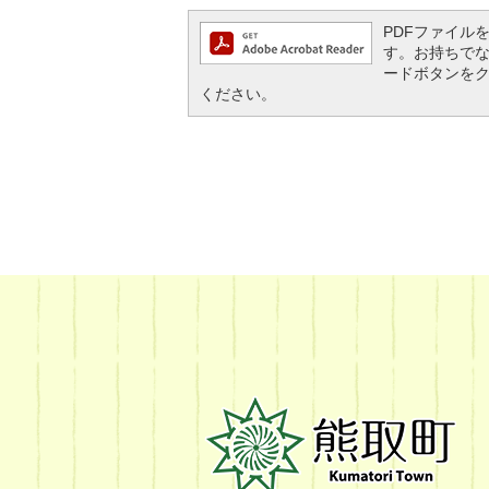
PDFファイルを閲
す。お持ちでない方
ードボタンを
ください。
熊
取
町
Kumatori
Town