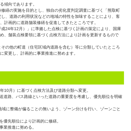
る傾向であります。
持修繕の実施を目的とし、独自の劣化度判定調査に基づく「熊取町
策定し、道路の利用状況などの地域の特性を加味することにより、客
、計画的に道路舗装修繕を促進してきたところです。
成24年12月）」に準拠した点検に基づく計画の策定により、国庫
め、舗装点検要領に基づく点検方法により計画を更新するもので
とその他の町道（住宅区域内道路を含む）等に分類していたところ
に変更し、計画的に事業推進に努めます。
8年10月）に基づく点検方法及び道路分類へ変更。
送道路、バス路線といった道路の重要度を考慮し、優先順位を明確
地域に整備が偏ることの無いよう、ゾーン分けを行い、ゾーンごと
を優先順位により計画的に修繕。
事業推進に努める。