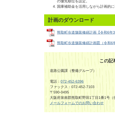
の優先順位を設定。
国庫補助金を活用しながら計画的に
計画のダウンロード
熊取町歩道舗装修繕計画【令和6年3月更
熊取町歩道舗装修繕計画図（令和6年-15年
この記
道路公園課（整備グループ）
電話：
072-452-6396
ファックス：072-452-7103
〒590-0495
大阪府泉南郡熊取町野田1丁目1番1号（
メールフォームでのお問い合わせ