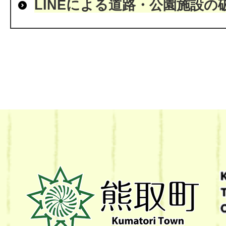
LINEによる道路・公園施設
熊
取
町