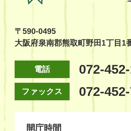
Kumatori
Town
Official
Site
〒590-0495
大阪府泉南郡熊取町野田1丁目1
072-452
電話
072-452
ファックス
開庁時間