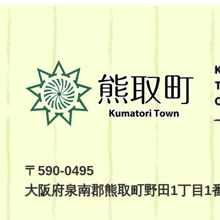
熊
取
町
Kumatori
Town
Official
Site
〒590-0495
大阪府泉南郡熊取町野田1丁目1