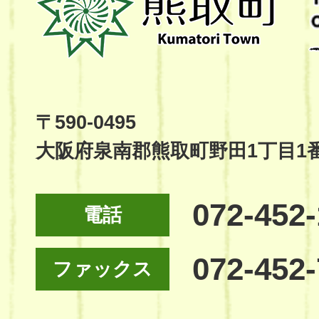
町
Kumatori
Town
Official
Site
〒590-0495
大阪府泉南郡熊取町野田1丁目1
072-452
電話
072-452
ファックス