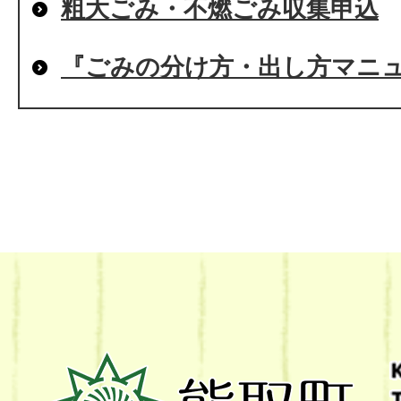
粗大ごみ・不燃ごみ収集申込
『ごみの分け方・出し方マニ
熊
取