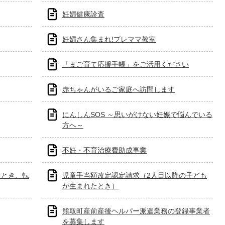
妊婦健康診査
妊婦さん集まれ!プレママ教室
「まご育て応援手帳」をご活用ください
赤ちゃんがいるご家庭へ訪問します
にんしんSOS ～思いがけない妊娠で悩んでいる
方へ～
不妊・不育治療費助成事業
たとき、転
児童手当額改定認定請求（2人目以降の子ども
が生まれたとき）
熊取町産前産後ヘルパー派遣業務の登録事業者
を募集します