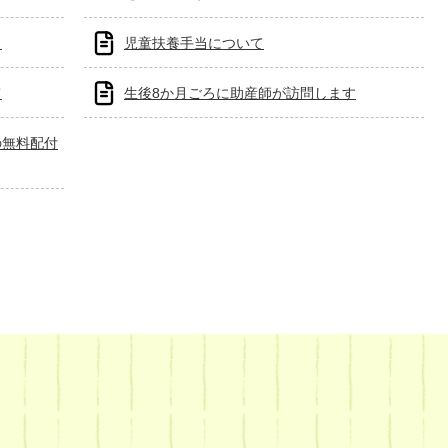
き
児童扶養手当について
て
生後8か月ごろに助産師が訪問します
の無料配付