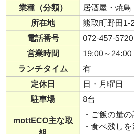
業種（分類）
居酒屋・焼鳥
所在地
熊取町野田1-23
電話番号
072-457-5720
営業時間
19:00～24:00
ランチタイム
有
定休日
日・月曜日
駐車場
8台
・ご飯の量の
mottECO主な取
・食べ残しを
組