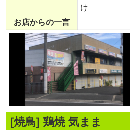
け
お店からの一言
[焼鳥] 鶏焼 気まま