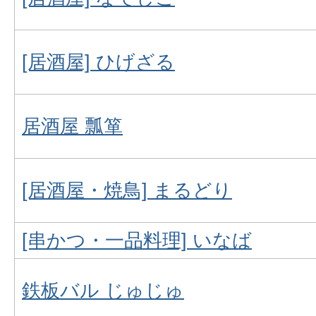
[居酒屋] ひげざる
居酒屋 瓢箪
[居酒屋・焼鳥] まるどり
[串かつ・一品料理] いなば
鉄板バル じゅじゅ