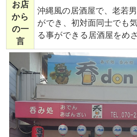
お店
沖縄風の居酒屋で、老若
から
ができ、初対面同士でも
の一
る事ができる居酒屋をめ
言