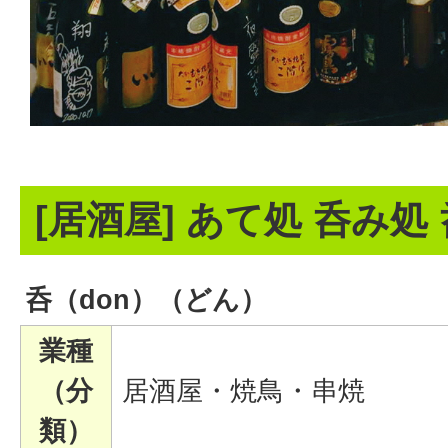
[居酒屋] あて処 呑み処 
呑（don）（どん）
業種
（分
居酒屋・焼鳥・串焼
類）