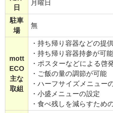
月曜日
日
駐車
無
場
・持ち帰り容器などの提
・持ち帰り容器持参が可
mott
・ポスターなどによる啓
ECO
・ご飯の量の調節が可能
主な
・ハーフサイズメニュー
取組
・小盛メニューの設定
・食べ残しを減らすため