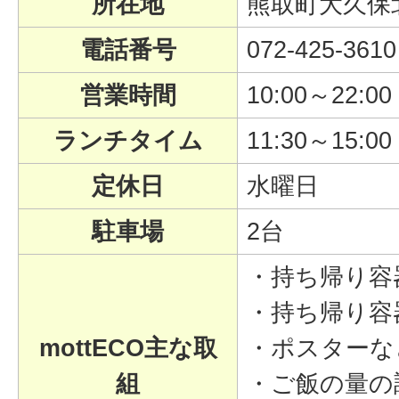
所在地
熊取町大久保北2
電話番号
072-425-3610
営業時間
10:00～22:00
ランチタイム
11:30～15:00
定休日
水曜日
駐車場
2台
・持ち帰り容
・持ち帰り容
mottECO主な取
・ポスターな
組
・ご飯の量の