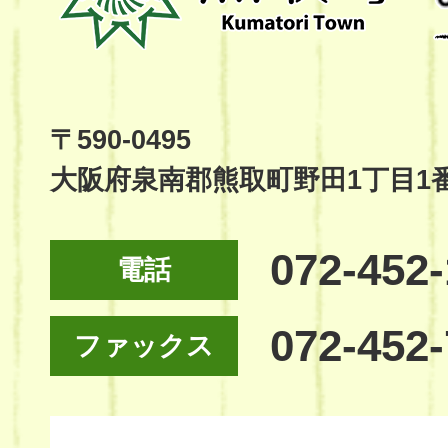
町
Kumatori
Town
Official
Site
〒590-0495
大阪府泉南郡熊取町野田1丁目1
072-452
電話
072-452
ファックス