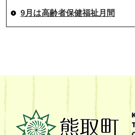
9月は高齢者保健福祉月間
熊
取