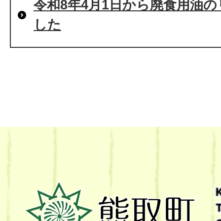
令和8年4月1日から廃食用油
した
熊
取