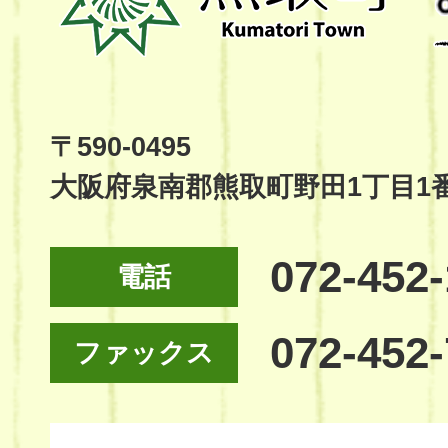
町
Kumatori
Town
Official
Site
〒590-0495
大阪府泉南郡熊取町野田1丁目1
072-452
電話
072-452
ファックス