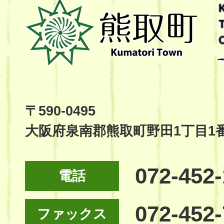
熊
取
町
Kumatori
Town
Official
Site
〒590-0495
大阪府泉南郡熊取町野田1丁目1
072-452
電話
072-452
ファックス