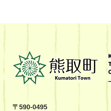
熊
取
町
Kumatori
Town
Official
Site
〒590-0495