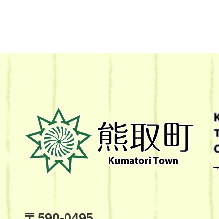
熊
取
町
Kumatori
Town
Official
Site
〒590-0495