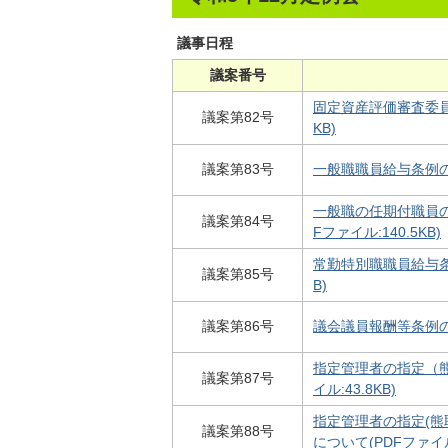
議事日程
議案番号
固定資産評価審査委員会
議案第82号
KB)
議案第83号
一般職職員給与条例の一
一般職の任期付職員の
議案第84号
Fファイル:140.5KB)
常勤特別職職員給与条例
議案第85号
B)
議案第86号
議会議員報酬等条例の一
指定管理者の指定（熊
議案第87号
イル:43.8KB)
指定管理者の指定(熊
議案第88号
について(PDFファイル: