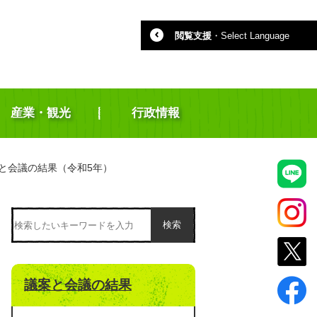
閲覧支援
・
Select Language
産業・観光
行政情報
と会議の結果（令和5年）
検索
議案と会議の結果