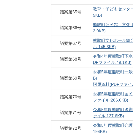
教育・子どもセンター条
議案第65号
5KB)
熊取町公民館・文化ホ
議案第66号
2.9KB)
熊取町文化ホール舞台
議案第67号
ル:145.3KB)
令和4年度熊取町下水
議案第68号
DFファイル:49.1KB)
令和5年度熊取町一般会
議案第69号
B)
附属資料(PDFファイル:
令和5年度熊取町国民
議案第70号
ファイル:286.6KB)
令和5年度熊取町後期
議案第71号
ァイル:127.6KB)
令和5年度熊取町介護
議案第72号
194KB)