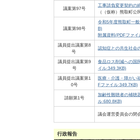
工事請負変更契約の締結
議案第97号
（（仮称）熊取町公
令和5年度熊取町一般会
議案第98号
B)
附属資料(PDFファイル:
議員提出議案第8
認知症との共生社会の実
号
議員提出議案第9
食品ロス削減への国民
号
イル:349.3KB)
議員提出議案第1
医療・介護・障がい福
0号
Fファイル:349.7KB)
加齢性難聴者の補聴器
請願第1号
ル:680.8KB)
議会運営委員会の閉
行政報告