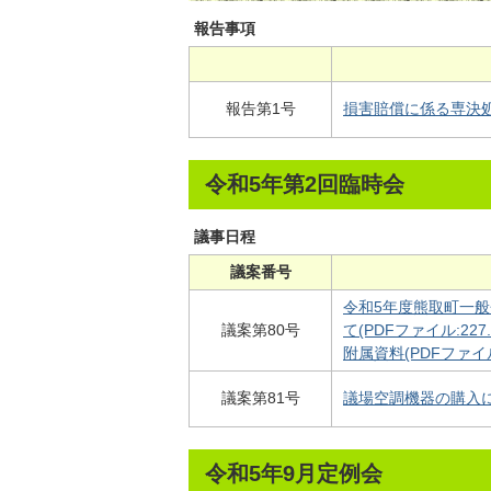
報告事項
報告第1号
損害賠償に係る専決処分
令和5年第2回臨時会
議事日程
議案番号
令和5年度熊取町一
議案第80号
て(PDFファイル:227.
附属資料(PDFファイル:
議案第81号
議場空調機器の購入につい
令和5年9月定例会