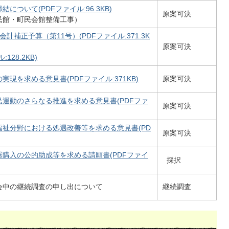
について(PDFファイル:96.3KB)
原案可決
民館・町民会館整備工事）
計補正予算（第11号）(PDFファイル:371.3K
原案可決
128.2KB)
現を求める意見書(PDFファイル:371KB)
原案可決
運動のさらなる推進を求める意見書(PDFファ
原案可決
祉分野における処遇改善等を求める意見書(PD
原案可決
購入の公的助成等を求める請願書(PDFファイ
採択
会中の継続調査の申し出について
継続調査