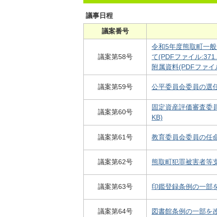
議事日程
議案番号
令和5年度熊取町一
議案第58号
て(PDFファイル:371.
附属資料(PDFファイル:
議案第59号
公平委員会委員の選任同
固定資産評価審査委員会
議案第60号
KB)
議案第61号
教育委員会委員の任命同
議案第62号
熊取町犯罪被害者等支援
議案第63号
印鑑登録条例の一部を改
議案第64号
図書館条例の一部を改正