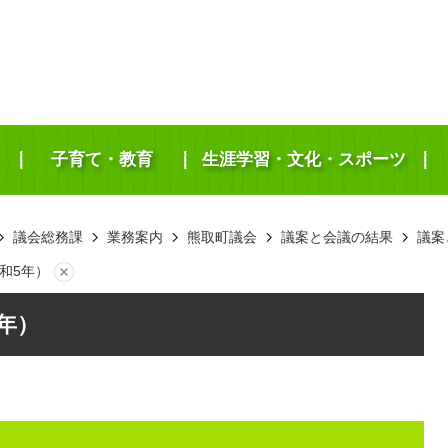
子育て・教育
生涯学習・文化・スポーツ
議会総務課
業務案内
熊取町議会
議案と会議の結果
議案
和5年）
年）