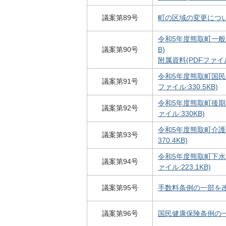
議案第89号
町の区域の変更について
令和5年度熊取町一般会
議案第90号
B)
附属資料(PDFファイル:
令和5年度熊取町国民
議案第91号
ファイル:330.5KB)
令和5年度熊取町後期
議案第92号
ァイル:330KB)
令和5年度熊取町介護
議案第93号
370.4KB)
令和5年度熊取町下水
議案第94号
ァイル:223.1KB)
議案第95号
手数料条例の一部を改正
議案第96号
国民健康保険条例の一部