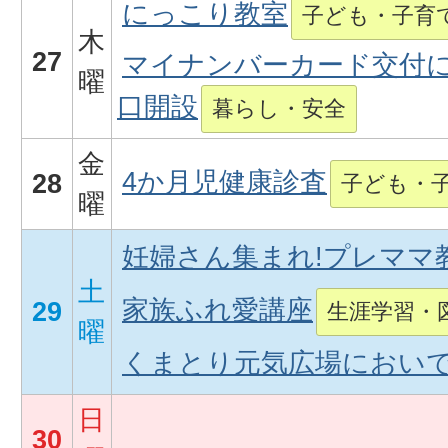
にっこり教室
子ども・子育
木
27
マイナンバーカード交付
曜
口開設
暮らし・安全
金
4か月児健康診査
28
子ども・
曜
妊婦さん集まれ!プレママ
土
家族ふれ愛講座
29
生涯学習・
曜
くまとり元気広場においで
日
30