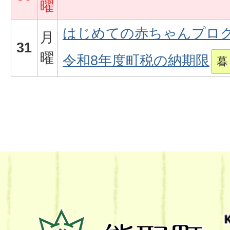
曜
はじめての赤ちゃんプロ
月
31
曜
令和8年度町税の納期限
暮
熊