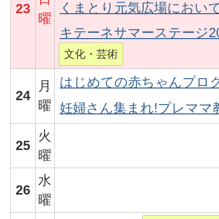
くまとり元気広場においで
23
曜
キテーネサマーステージ2
文化・芸術
はじめての赤ちゃんプロ
月
24
曜
妊婦さん集まれ!プレママ
火
25
曜
水
26
曜