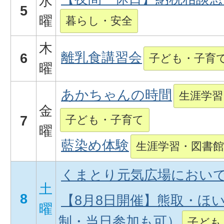
水
5
曜
暮らし・安全
木
離乳食講習会
6
子ども・子育
曜
あかちゃんの時間
生涯学習
金
7
子ども・子育て
曜
藍染め体験
生涯学習・図書館
くまとり元気広場においで
土
8
【8月8日開催】熊取・ほ
曜
制・当日参加も可）
子ども