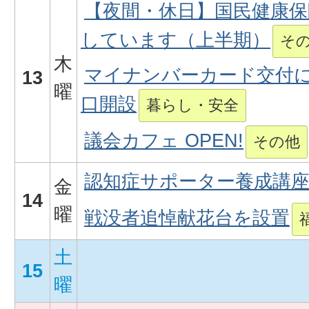
【夜間・休日】国民健康保
しています（上半期）
そ
木
マイナンバーカード交付
13
曜
口開設
暮らし・安全
議会カフェ OPEN!
その他
認知症サポーター養成講
金
14
曜
戦没者追悼献花台を設置
土
15
曜