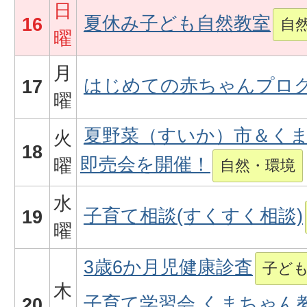
日
夏休み子ども自然教室
16
自
曜
月
はじめての赤ちゃんプロ
17
曜
夏野菜（すいか）市＆く
火
18
即売会を開催！
曜
自然・環境
水
子育て相談(すくすく相談)
19
曜
3歳6か月児健康診査
子ど
木
子育て学習会 くまちゃん
20