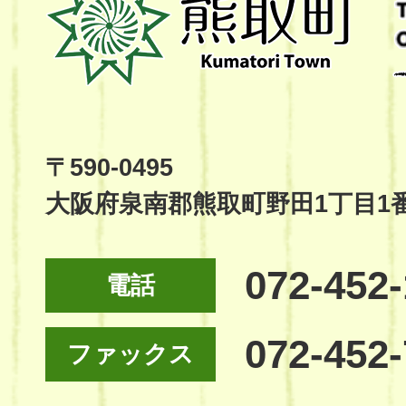
取
町
Kumatori
Town
Official
Site
〒590-0495
大阪府泉南郡熊取町野田1丁目1
072-452
電話
072-452
ファックス