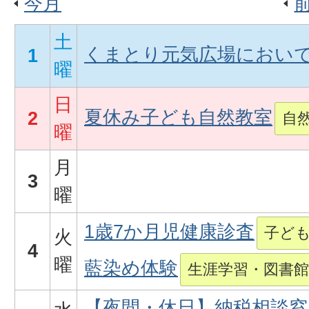
今月
土
くまとり元気広場においで
1
曜
日
夏休み子ども自然教室
2
自
曜
月
3
曜
1歳7か月児健康診査
子ど
火
4
曜
藍染め体験
生涯学習・図書館
【夜間・休日】納税相談窓