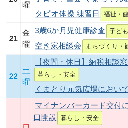
曜
タピオ体操 練習日
福祉・
3歳6か月児健康診査
子ど
金
21
曜
空き家相談会
まちづくり・
【夜間・休日】納税相談窓
土
暮らし・安全
22
曜
くまとり元気広場においで
マイナンバーカード交付
口開設
暮らし・安全
日