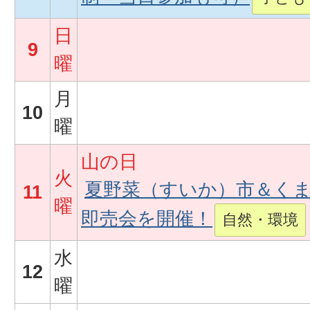
日
9
曜
月
10
曜
山の日
火
夏野菜（すいか）市＆く
11
曜
即売会を開催！
自然・環境
水
12
曜